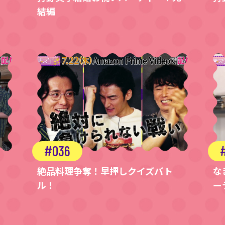
結編
036
絶品料理争奪！早押しクイズバト
な
ル！
ー