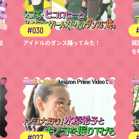
030
結
アイドルのダンス踊ってみた！
梶
を
027