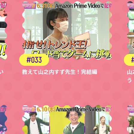
033
い
教えて山之内すず先生！完結編
山
う