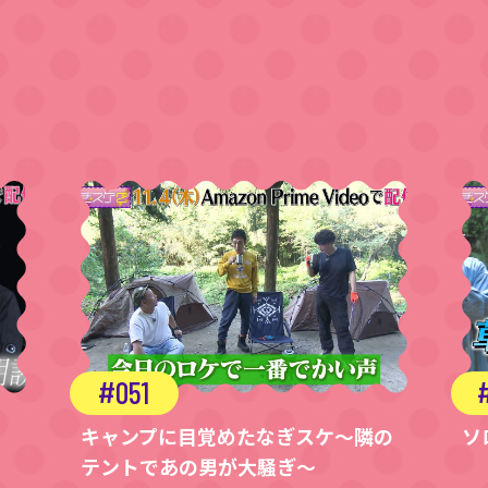
051
キャンプに目覚めたなぎスケ〜隣の
ソ
テントであの男が大騒ぎ〜