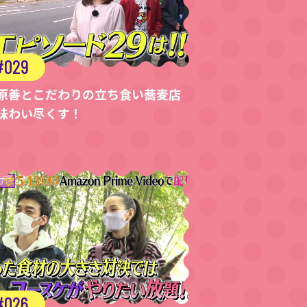
029
原善とこだわりの立ち食い蕎麦店
味わい尽くす！
026