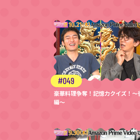
049
豪華料理争奪！記憶力クイズ！～
編～