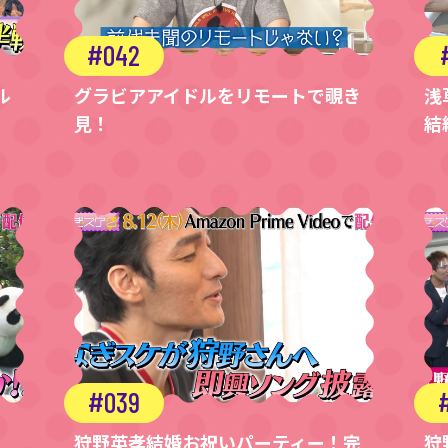
042
ル
グラビアアイドルをリモートで覗き
浅
見！
結
039
狩野英孝結婚お祝いパーティー！完
狩