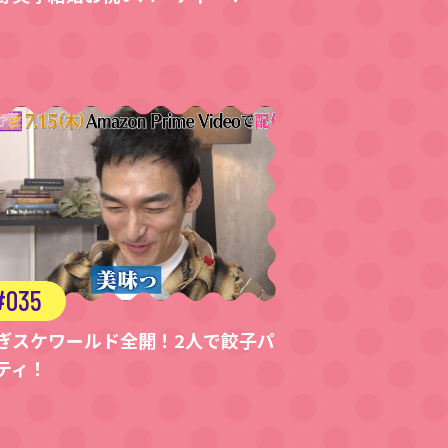
035
ぎスケワールド全開！2人で餃子パ
ティ！