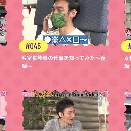
045
客室乗務員の仕事を知ってみた～後
女
編～
編