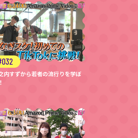
032
之内すずから若者の流行りを学ぼ
！