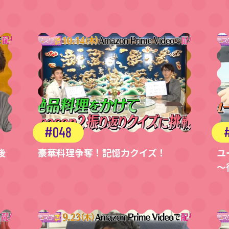
048
後
豪華料理争奪！記憶力クイズ！
ユ
～