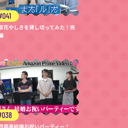
041
草花やしきを貸し切ってみた！完
編
038
野英孝結婚お祝いパーティー！