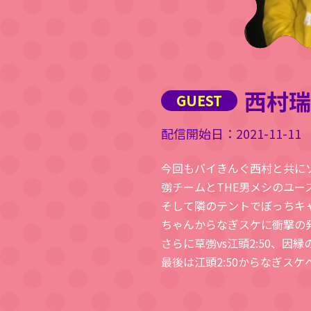
西村瑞
2021-11-11
今回もバイきんぐ西村と共に
彅チームとTHE男メシのユ
そして隣のテントでぼっちキ
ちゃんからなぎスケに衝撃の
さらに草彅vs江頭2:50、
最後は江頭2:50からなぎス