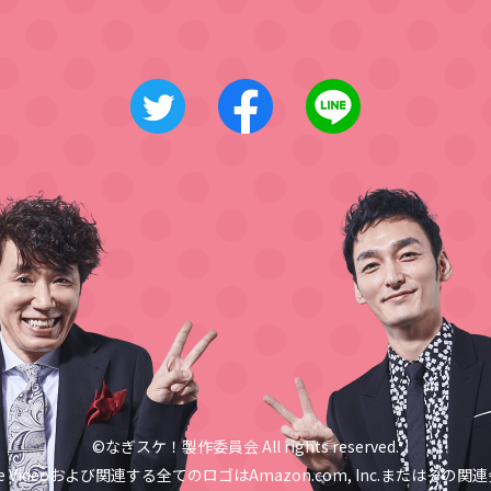
©なぎスケ！製作委員会 All rights reserved.
me Videoおよび関連する
全てのロゴはAmazon.com, Inc.
またはその関連