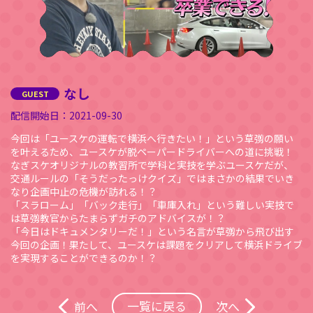
なし
2021-09-30
今回は「ユースケの運転で横浜へ行きたい！」という草彅の願い
を叶えるため、ユースケが脱ペーパードライバーへの道に挑戦！
なぎスケオリジナルの教習所で学科と実技を学ぶユースケだが、
交通ルールの「そうだったっけクイズ」ではまさかの結果でいき
なり企画中止の危機が訪れる！？
「スラローム」「バック走行」「車庫入れ」という難しい実技で
は草彅教官からたまらずガチのアドバイスが！？
「今日はドキュメンタリーだ！」という名言が草彅から飛び出す
今回の企画！果たして、ユースケは課題をクリアして横浜ドライブ
を実現することができるのか！？
一覧に戻る
前へ
次へ