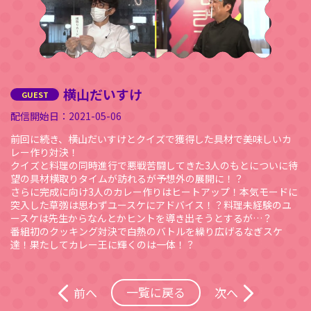
横山だいすけ
2021-05-06
前回に続き、横山だいすけとクイズで獲得した具材で美味しいカ
レー作り対決！
クイズと料理の同時進行で悪戦苦闘してきた3人のもとについに待
望の具材横取りタイムが訪れるが予想外の展開に！？
さらに完成に向け3人のカレー作りはヒートアップ！本気モードに
突入した草彅は思わずユースケにアドバイス！？料理未経験のユ
ースケは先生からなんとかヒントを導き出そうとするが…？
番組初のクッキング対決で白熱のバトルを繰り広げるなぎスケ
達！果たしてカレー王に輝くのは一体！？
一覧に戻る
前へ
次へ