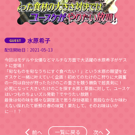
水原希子
2021-05-13
今回はモデルや女優などマルチな方面で大活躍の水原希子がゲス
トに登場！
「旬なものを旬なうちにすぐ食べたい！」という水原の願望をな
ぎスケと一緒に叶えていく企画！初めてのたけのこ狩りに大興奮
の一同は自分が狩ったたけのこの重さを競う勝負で超真剣に！
必死になって大きいたけのこを探す水原と草彅に対して、ユースケ
はいつものちょいズル発動？でやりたい放題！
最後は旬の味を様々な調理法で思う存分堪能！普段なかなか味わ
えない採れたて新鮮の春の味覚！果たして、そのお味はいか
に…！？
一覧に戻る
前へ
次へ