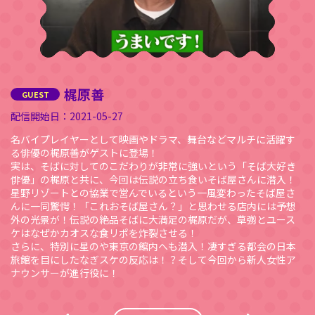
梶原善
2021-05-27
名バイプレイヤーとして映画やドラマ、舞台などマルチに活躍す
る俳優の梶原善がゲストに登場！
実は、そばに対してのこだわりが非常に強いという「そば大好き
俳優」の梶原と共に、今回は伝説の立ち食いそば屋さんに潜入！
星野リゾートとの協業で営んでいるという一風変わったそば屋さ
んに一同驚愕！「これおそば屋さん？」と思わせる店内には予想
外の光景が！伝説の絶品そばに大満足の梶原だが、草彅とユース
ケはなぜかカオスな食リポを炸裂させる！
さらに、特別に星のや東京の館内へも潜入！凄すぎる都会の日本
旅館を目にしたなぎスケの反応は！？そして今回から新人女性ア
ナウンサーが進行役に！