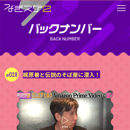
028
梶原善と伝説のそば屋に潜入！