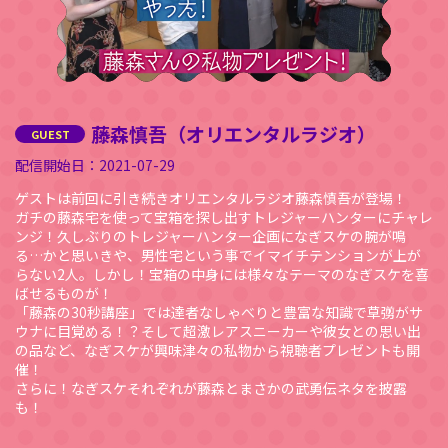
藤森慎吾（オリエンタルラジオ）
2021-07-29
ゲストは前回に引き続きオリエンタルラジオ藤森慎吾が登場！
ガチの藤森宅を使って宝箱を探し出すトレジャーハンターにチャレ
ンジ！久しぶりのトレジャーハンター企画になぎスケの腕が鳴
る…かと思いきや、男性宅という事でイマイチテンションが上が
らない2人。しかし！宝箱の中身には様々なテーマのなぎスケを喜
ばせるものが！
「藤森の30秒講座」では達者なしゃべりと豊富な知識で草彅がサ
ウナに目覚める！？そして超激レアスニーカーや彼女との思い出
の品など、なぎスケが興味津々の私物から視聴者プレゼントも開
催！
さらに！なぎスケそれぞれが藤森とまさかの武勇伝ネタを披露
も！