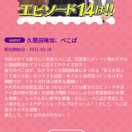
久間田琳加、ぺこぱ
2021-02-18
今回はクイズ進行に人気芸人ぺこぱ、回答者にティーン憧れモデル
久間田琳加をゲストに迎えてのクイズ対決！
進行のぺこぱが、なぎスケと久間田自身にまつわる「答えを知っ
てて当たり前」のクイズを出題！本人なら当然知っているはずの
問題だが…？クイズ対決は意外な展開に！
それぞれの芸能生活にまつわるクイズでは驚きのエピソードや深
イイ話が続々登場！お絵描き問題では久しぶりに草彅画伯が本領
を発揮し、とんでもない新作を披露！さらに、ぺこぱの否定しな
い漫才をユースケがリニューアルプロデュース！？そして、ぺこぱ
自らクイズを出題！
果たして、クイズ対決の行方は！？