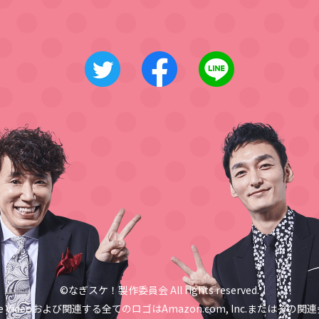
©なぎスケ！製作委員会 All rights reserved.
me Videoおよび関連する
全てのロゴはAmazon.com, Inc.
またはその関連