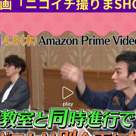
画「ニコイチ撮りまSH